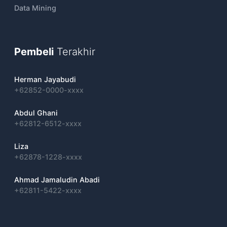
Data Mining
Pembeli
Terakhir
Herman Jayabudi
+62852-0000-xxxx
Abdul Ghani
+62812-6512-xxxx
Liza
+62878-1228-xxxx
Ahmad Jamaludin Abadi
+62811-5422-xxxx